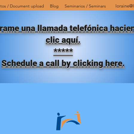
loraine@l
tos / Document upload
Blog
Seminarios / Seminars
rame una llamada telefónica hacie
clic aquí.
*****
Schedule a call by clicking here.